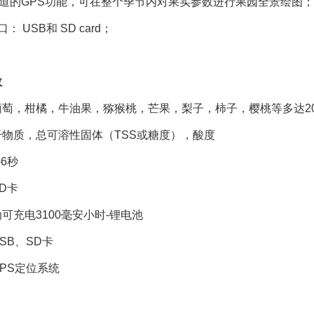
通道的GPS功能，可在整个季节内对果实参数进行果园全景绘图
 USB和 SD card；
数
葡萄，柑橘，牛油果，猕猴桃，芒果，梨子，柿子，樱桃等多达2
物质，总可溶性固体（TSS或糖度），酸度
6秒
D卡
可充电3100毫安小时-锂电池
SB、SD卡
PS定位系统