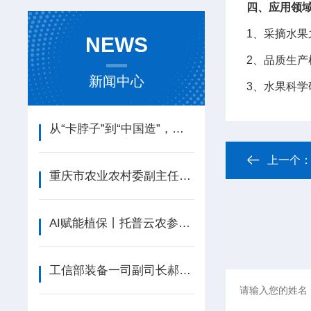
四、应用领
1、采摘水
NEWS
2、品质生
新闻中心
3、水果科
从“卡脖子”到“中国造”，托普云农高端光合作用测定仪的国产化突围
上一个
重庆市农业农村委副主任周松一行莅临托普云农调研
AI赋能植保丨托普云农参加全国农作物病虫害绿色防控培训班
工信部装备一司副司长郝立顺莅临托普云农调研指导