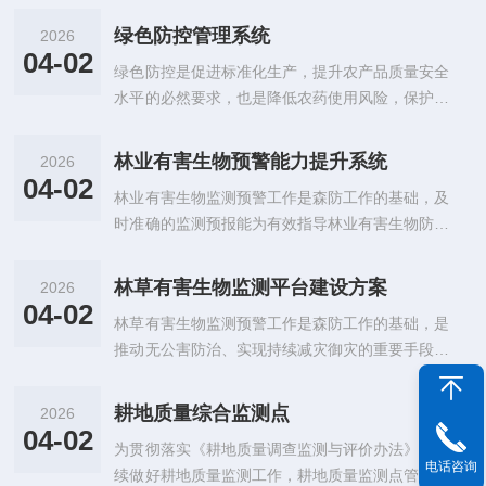
学研究院之江基地为建设核心，建设相关面积333
绿色防控管理系统
2026
亩，建···
04-02
绿色防控是促进标准化生产，提升农产品质量安全
水平的必然要求，也是降低农药使用风险，保护生
态环境的有效途径。托普云农绿色防控管理系统通
过对物联设备的可视化展示和操控、植保人员的有
林业有害生物预警能力提升系统
2026
序划···
04-02
林业有害生物监测预警工作是森防工作的基础，及
时准确的监测预报能为有效指导林业有害生物防治
提供可靠的依据，是推动无公害防治、实现持续减
灾御灾的重要手段和有效措施。托普云农林业有害
林草有害生物监测平台建设方案
2026
生物···
04-02
林草有害生物监测预警工作是森防工作的基础，是
推动无公害防治、实现持续减灾御灾的重要手段和
有效措施。托普云农林草有害生物监测平台是一个
跨电脑、移动端的在线综合平台。以建设一个数据
耕地质量综合监测点
2026
中心···
04-02
为贯彻落实《耕地质量调查监测与评价办法》，持
电话咨询
续做好耕地质量监测工作，耕地质量监测点管理平