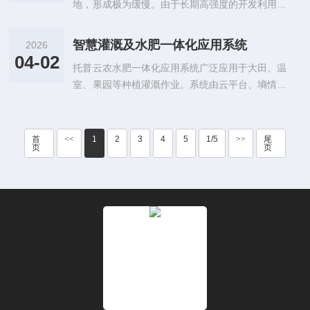
地，形成极为缓慢。由于长期高强度的开发利用，
我国黑土区耕地长期透支，造成土壤有机质含量大
量丧失，推进黑土地保护利用就是在保护“耕地中
智慧灌溉及水肥一体化应用系统
2026
的大熊···
04-02
托普云农水肥一体化应用系统广泛应用于大田、温
室、果园等种植灌溉作业。系统由云平台、墒情数
据采集终端、视频监控、施肥机、过滤系统、闸门
控制器、电磁阀、田间管路组成，通过集成系统，
帮助···
首
<<
1
2
3
4
5
1/5
>>
尾
页
页