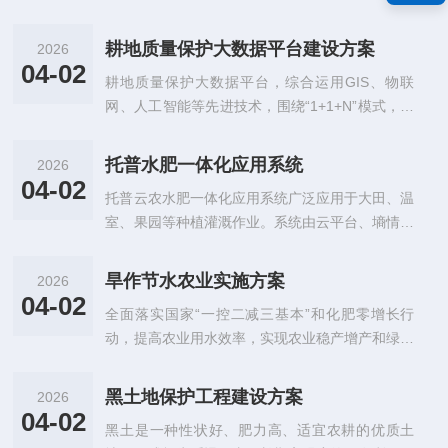
台应运而生。本项目通过有效整合耕地监测点土壤
基础数据，补充缺失资料信息，不断完善农业生产
耕地质量保护大数据平台建设方案
2026
基础···
04-02
耕地质量保护大数据平台，综合运用GIS、物联
网、人工智能等先进技术，围绕“1+1+N”模式，搭
建“一个中心，一个平台，N个应用”模式。通过建
设一个耕地质量保护大数据中心，汇聚土、水、肥
托普水肥一体化应用系统
2026
三大耕···
04-02
托普云农水肥一体化应用系统广泛应用于大田、温
室、果园等种植灌溉作业。系统由云平台、墒情数
据采集终端、视频监控、施肥机、过滤系统、闸门
控制器、电磁阀、田间管路组成，通过集成系统，
旱作节水农业实施方案
2026
帮助···
04-02
全面落实国家“一控二减三基本”和化肥零增长行
动，提高农业用水效率，实现农业稳产增产和绿色
高质高效发展，托普云农旱作节水农业实施方案应
运而生。通过采用自动化、信息化、网络化等现代
黑土地保护工程建设方案
2026
高新···
04-02
黑土是一种性状好、肥力高、适宜农耕的优质土