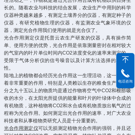
理活动之一，作物就是通过光合作用合成有机物以供自身生
长的。随着农业与科技的结合发展，农业生产中用到的科学
仪器种类越来越多，有测定土壤养分的仪器，有测定种子的
仪器，有研究植物生理的仪器，有监测农业气象环境的仪
器，测定光合作用我们使用的就是光合仪了。
光合作用测定仪是托普云农生产研发的仪器，具有操作简
单、使用方便的优势，光合作用是依靠测量密封在相对较大
的气室内的叶片单位时间内CO2浓度变化的速率来测定的。
受限于气体分析仪的信号噪音以及计算方法选择的非适宜
性。
陆地上的植物都会经历光合作用这一生理活动，这一活动起
电话咨询
着非常重要的作用，特别是人类赖以生存的粮食生产过程百
分之九十五以上的物质均是通过作物将空气中CO2和根部吸
收的水分，在太阳光所提供的能量和叶片的叶绿体中合成的
有机物质，这种植物将CO2和水合成有机物质放出氧气的过
程称为光合作用。如何测定出光合作用的速率，对广大农业
科技者和从事植物类研究人员是十分重要的。
光合作用测定仪
可以无损测定植物光合作用的强弱，并且还