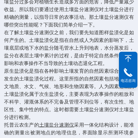
壤盐分过多会对植物生长造成多方面的危害，降低产量减少
收益。所以我们要通过使用土壤盐分速测仪对土壤盐分进行
精确的测量，以指导日常的农事活动。那土壤盐分速测仪有
哪些突出性能呢？下面我们简单介绍一下。
在了解土壤盐分速测仪之前，我们要先知道图样盐渍化是如
何产生的。土壤盐渍化是指在自然或人为因素的影响下，土
壤底层或地下水的盐分随毛管水上升到地表，水分蒸发后，
盐分在表层土壤中累计的过程，是由于特定自然条件的综合
影响和农事操作不当导致的土壤动态退化工程。
原生盐渍化是指在各种影响土壤发育的自然因素综合影响下
发生的土壤盐渍化过程。这里所指的自然因素包括地质、水
电话咨询
文地质、水文、气候、地形和生物因素等。人为因素造成的
土壤盐渍化属于次生盐渍化，主要表现为农事操作的粗放和
不科学、灌溉体系的不完备及管理不到位等，有次生性、地
区性、集中性的特点。这时都需要土壤盐分速测仪对土壤盐
分进行检测。
托普云农生产的
土壤盐分速测仪
采用一体化结构设计，能准
确的测量出被测地点的地理信息，界面除显示所测环境参